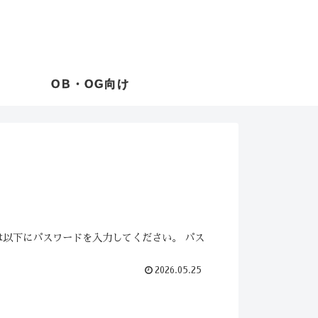
OB・OG向け
以下にパスワードを入力してください。 パス
2026.05.25